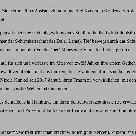
ie lebt mit ihrer Assistenzhündin und drei Katzen in Koblenz, wo sie 
bt.
gearbeitet sowie ein abgeschlossenes Studium in tibetisch-buddhistis
er der Schirmherrschaft des Dalai-Lama). Tief bewegt durch das Schi
ammengetan und den Verein
Tibet Tshoesem e.V.
mit ins Leben gerufen.
til für sich und verfasste im Alter von zwölf Jahren ihre ersten Gedich
walt verarbeiten und ausdrücken, die sie während ihrer Kindheit erlebt
Nicole Kunkel seit 2017 darauf, ihren Traum zu verwirklichen, mit de
n fantastische Welten mitzunehmen.
 des Schreibens in Hamburg, um ihren Schreibwerkzeugkasten zu erweit
ünstlerisch mit Pinsel und Farbe an der Leinwand aus oder streift mit ih
unker“ veröffentlicht (man bracht wirklich gute Nerven). Zudem ist sie