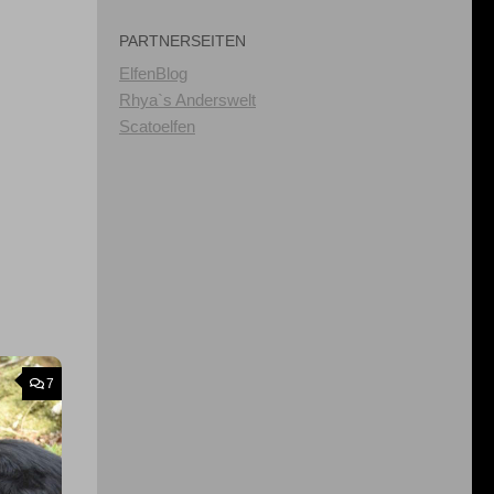
PARTNERSEITEN
ElfenBlog
Rhya`s Anderswelt
Scatoelfen
7