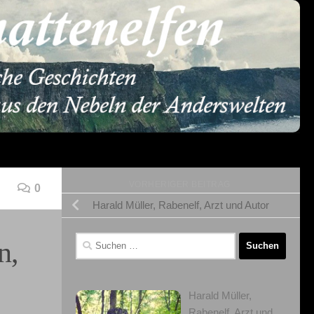
VORHERIGER BEITRAG
0
Harald Müller, Rabenelf, Arzt und Autor
Suchen
n,
nach:
Harald Müller,
Rabenelf, Arzt und