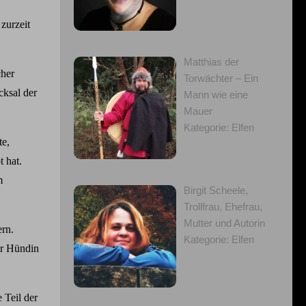
zurzeit
Matthias der
cher
Torwächter – Ein
cksal der
Mann wie eine
Mauer
Kategorie: Elfen
te,
 hat.
m
Birgit Scheele,
Trollfrau, Ehefrau,
Mutter und Autorin
ern.
Kategorie: Elfen
rer Hündin
 Teil der