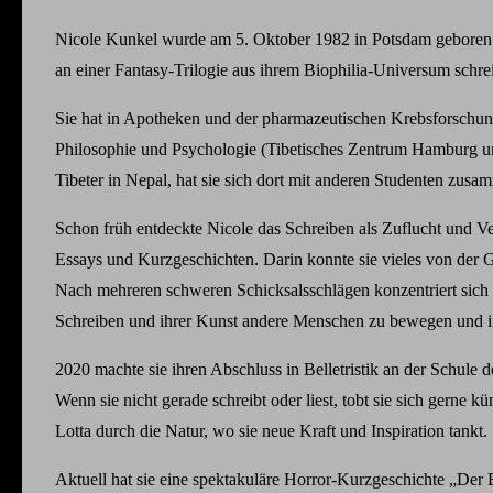
Nicole Kunkel wurde am 5. Oktober 1982 in Potsdam geboren. S
an einer Fantasy-Trilogie aus ihrem Biophilia-Universum schrei
Sie hat in Apotheken und der pharmazeutischen Krebsforschung 
Philosophie und Psychologie (Tibetisches Zentrum Hamburg unt
Tibeter in Nepal, hat sie sich dort mit anderen Studenten zus
Schon früh entdeckte Nicole das Schreiben als Zuflucht und Ven
Essays und Kurzgeschichten. Darin konnte sie vieles von der Ge
Nach mehreren schweren Schicksalsschlägen konzentriert sich 
Schreiben und ihrer Kunst andere Menschen zu bewegen und i
2020 machte sie ihren Abschluss in Belletristik an der Schule
Wenn sie nicht gerade schreibt oder liest, tobt sie sich gerne k
Lotta durch die Natur, wo sie neue Kraft und Inspiration tankt.
Aktuell hat sie eine spektakuläre Horror-Kurzgeschichte „Der B