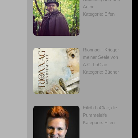
Autor
Kategorie: Elfen
Rionnag – Krieger
meiner Seele von
A.C. LoClair
Kategorie: Bücher
Eilidh LoClair, die
Pummelelfe
Kategorie: Elfen