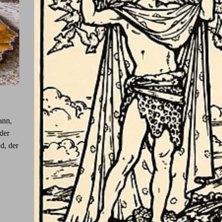
ann,
der
d, der