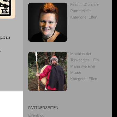
Eilidh LoClair, die
Pummelelfe
Kategorie: Elfen
lt als
.
Matthias der
Torwächter – Ein
Mann wie eine
Mauer
Kategorie: Elfen
PARTNERSEITEN
ElfenBlog