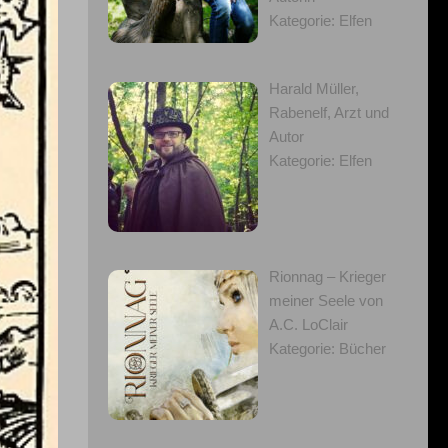
Kategorie: Elfen
Harald Müller,
Rabenelf, Arzt und
Autor
Kategorie: Elfen
Rionnag – Krieger
meiner Seele von
A.C. LoClair
Kategorie: Bücher