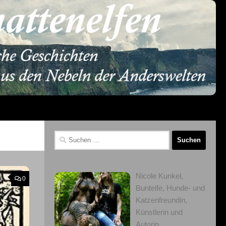
Suchen
nach:
Nicole Kunkel,
0
Buntelfe, Hunde- und
Katzenfreundin,
Künstlerin und
Autorin